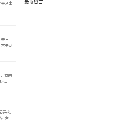
最新留言
复会从事
相差三
。本书从
类，有的
...
是事故，
那。秦