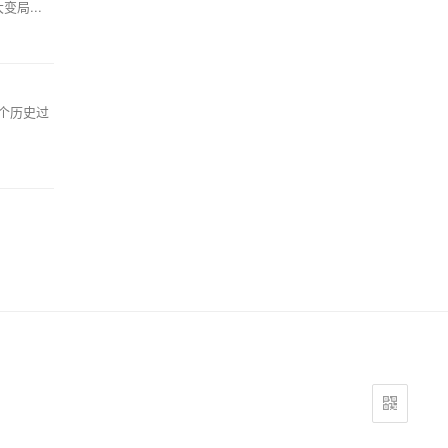
局...
个历史过