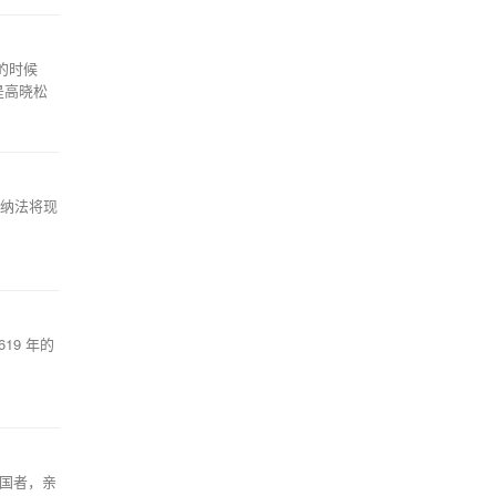
的时候
是高晓松
归纳法将现
9 年的
爱国者，亲