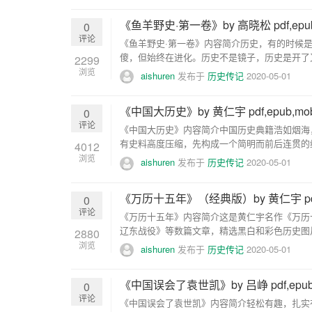
《鱼羊野史·第一卷》by 高晓松 pdf,epub
0
评论
《鱼羊野史·第一卷》内容简介历史，有的时候
傻，但始终在进化。历史不是镜子，历史是开了
2299
至...
浏览
aishuren
发布于
历史传记
2020-05-01
《中国大历史》by 黄仁宇 pdf,epub,mo
0
评论
《中国大历史》内容简介中国历史典籍浩如烟海，常使
有史料高度压缩，先构成一个简明而前后连贯的纳
4012
浏览
aishuren
发布于
历史传记
2020-05-01
《万历十五年》（经典版）by 黄仁宇 pdf,e
0
评论
《万历十五年》内容简介这是黄仁宇名作《万历十
辽东战役》等数篇文章，精选黑白和彩色历史图片
2880
浏览
aishuren
发布于
历史传记
2020-05-01
《中国误会了袁世凯》by 吕峥 pdf,epub
0
评论
《中国误会了袁世凯》内容简介轻松有趣，扎实