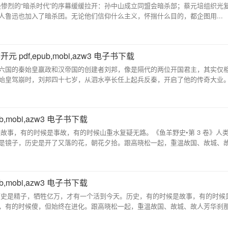
史上最惨烈的“暗杀时代”的序幕缓缓拉开：孙中山成立同盟会暗杀部；蔡元培组织光
鲁迅也加入了暗杀团。无论他们信仰什么主义，怀揣什么目的，都企图用...
df,epub,mobi,azw3 电子书下载
六国的秦始皇嬴政和汉帝国的创建者刘邦，像是隔代的两位开国君主，其实仅
始皇驾崩时，刘邦四十七岁，从泗水亭长任上起兵反秦，开启了他的传奇大业
,mobi,azw3 电子书下载
故事，有的时候是事故，有的时候山重水复疑无路。《鱼羊野史•第 3 卷》人
是镜子，历史是开了又落的花，朝花夕拾。跟高晓松一起，重温故国、故城、故人
,mobi,azw3 电子书下载
历史是精子，牺牲亿万，才有一个活到今天。历史，有的时候是故事，有的时候
，有的时候傻，但始终在进化。跟高晓松一起，重温故国、故城、故人芳华刹