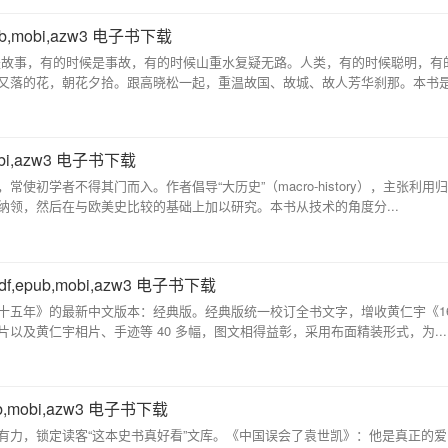
,mobi,azw3 电子书下载
是故事，有的时候是事故，有的时候山重水复疑无路。人类，有的时候聪明，有
又落的花，朝花夕拾。跟高晓松一起，重温故国、故城、故人芳华刹那。本书
bi,azw3 电子书下载
初学者不得其门而入。作者倡导“大历史”（macro-history），主张利用
领，然后在与欧美史比较的基础上加以研究。本书从技术的角度分...
pub,mobi,azw3 电子书下载
五年》的最新中文版本：经典版。经典版统一校订全书文字，增收黄仁宇《161
以及黄仁宇相片、手迹等 40 多幅，图文相得益彰，采用布面精装形式，为...
,mobi,azw3 电子书下载
有力，锁定读客“这本史书真好看”文库。《中国误会了袁世凯》：他是真正的