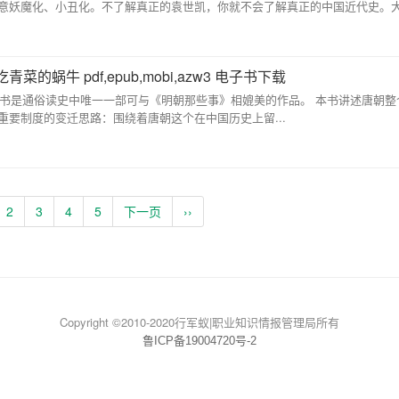
意妖魔化、小丑化。不了解真正的袁世凯，你就不会了解真正的中国近代史。大变
蜗牛 pdf,epub,mobi,azw3 电子书下载
本书是通俗读史中唯一一部可与《明朝那些事》相媲美的作品。 本书讲述唐朝整
要制度的变迁思路：围绕着唐朝这个在中国历史上留...
2
3
4
5
下一页
››
Copyright ©2010-2020行军蚁|职业知识情报管理局所有
鲁ICP备19004720号-2