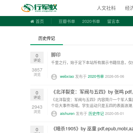
寻书令|走
人文社科
经
首页
豆瓣书单
2020书单
留言本
历史传记
脚印
0
评论
千里之行，始于足下本站所有展示书籍信息，仅供
3857
浏览
webxiao
发布于
2020书单
2026-05-06
《北洋裂变：军阀与五四》by 张鸣 pdf,ep
0
评论
《北洋裂变：军阀与五四》内容简介一个军人集
个巨大事件场域。学生运动只是五四的表面浪潮
2943
四，...
浏览
aishuren
发布于
历史传记
2020-05-01
《暗杀1905》by 巫童 pdf,epub,mobi
0