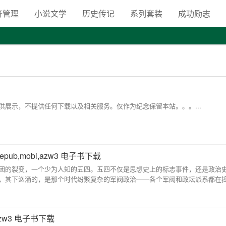
向自由之路
济管理
小说文学
历史传记
系列套装
成功励志
展示，不提供任何下载以及相关服务。仅作为纪念保留本站。。。...
ub,mobi,azw3 电子书下载
团的裂变，一个少为人知的五四。五四不仅是思想史上的标志事件，还是政治
，其下汹涌的，是那个时代纷繁复杂的军阀政治——各个军阀和政坛派系都在
,azw3 电子书下载