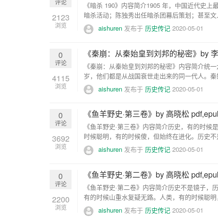
评论
《暗杀 190》内容简介1905 年，中国近代
暗杀活动；陈独秀出任暗杀团幕后策划；甚至文人
2123
浏览
aishuren
发布于
历史传记
2020-05-01
《秦崩：从秦始皇到刘邦的秘密》by 李开元 p
0
评论
《秦崩：从秦始皇到刘邦的秘密》内容简介统一
岁，他们都是从战国衰世走出来的同一代人。秦
4115
指出...
浏览
aishuren
发布于
历史传记
2020-05-01
《鱼羊野史·第三卷》by 高晓松 pdf,epub
0
评论
《鱼羊野史·第三卷》内容简介历史，有的时候是
时候聪明，有的时候傻，但始终在进化。历史不
3692
浏览
aishuren
发布于
历史传记
2020-05-01
《鱼羊野史·第二卷》by 高晓松 pdf,epub
0
评论
《鱼羊野史·第二卷》内容简介历史不是镜子，
有的时候山重水复疑无路。人类，有的时候聪明
2200
朝...
浏览
aishuren
发布于
历史传记
2020-05-01