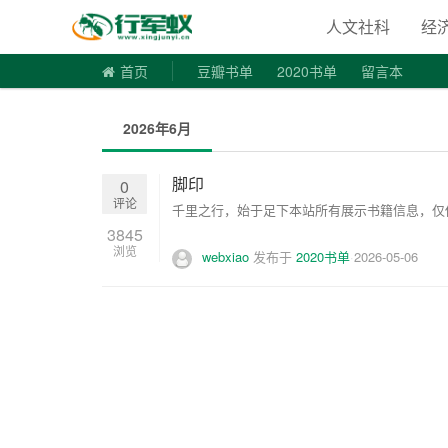
寻书令|走
人文社科
经
首页
豆瓣书单
2020书单
留言本
2026年6月
脚印
0
评论
千里之行，始于足下本站所有展示书籍信息，仅供
3845
浏览
webxiao
发布于
2020书单
2026-05-06