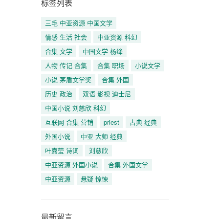
标签列表
三毛 中亚资源 中国文学
情感 生活 社会
中亚资源 科幻
合集 文学
中国文学 杨绛
人物 传记 合集
合集 职场
小说文学
小说 茅盾文学奖
合集 外国
历史 政治
双语 影视 迪士尼
中国小说 刘慈欣 科幻
互联网 合集 营销
priest
古典 经典
外国小说
中亚 大师 经典
叶嘉莹 诗词
刘慈欣
中亚资源 外国小说
合集 外国文学
中亚资源
悬疑 惊悚
最新留言