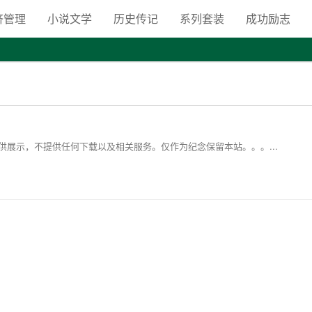
向自由之路
济管理
小说文学
历史传记
系列套装
成功励志
展示，不提供任何下载以及相关服务。仅作为纪念保留本站。。。...