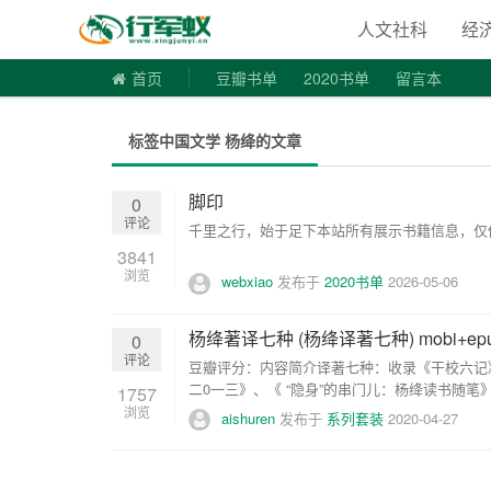
寻书令|走
人文社科
经
首页
豆瓣书单
2020书单
留言本
标签中国文学 杨绛的文章
脚印
0
评论
千里之行，始于足下本站所有展示书籍信息，仅供
3841
浏览
webxiao
发布于
2020书单
2026-05-06
杨绛著译七种 (杨绛译著七种) mobi+epu
0
评论
豆瓣评分：内容简介译著七种：收录《干校六记
二0一三》、《 “隐身”的串门儿：杨绛读书随笔
1757
浏览
aishuren
发布于
系列套装
2020-04-27