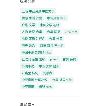
标签列表
三毛 中亚资源 中国文学
情感 生活 社会
中亚资源 科幻
合集 文学
中国文学 杨绛
人物 传记 合集
合集 职场
小说文学
小说 茅盾文学奖
合集 外国
历史 政治
双语 影视 迪士尼
中国小说 刘慈欣 科幻
互联网 合集 营销
priest
古典 经典
外国小说
中亚 大师 经典
叶嘉莹 诗词
刘慈欣
中亚资源 外国小说
合集 外国文学
中亚资源
悬疑 惊悚
最新留言