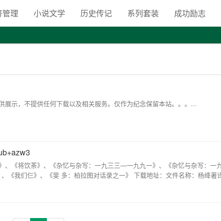
向自由之路
济管理
小说文学
历史传记
系列套装
成功励志
展示，不提供任何下载以及相关服务。仅作为纪念保留本站。。。...
b+azw3
》、《将饮茶》、《杂忆与杂写：一九三三—一九九一》、《杂忆与杂写：一
》、《我们仨》、《斐 多：柏拉图对话录之一》 下载地址：文件名称：杨绛著译七