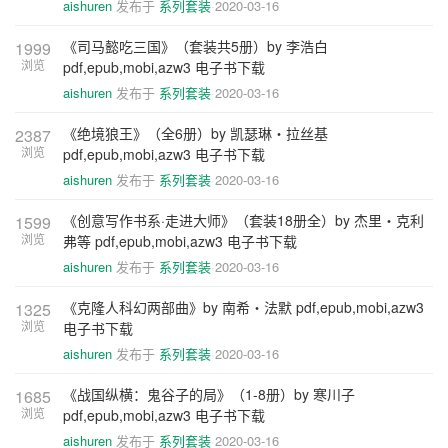
aishuren
发布于
系列套装
2020-03-16
《司马懿吃三国》（套装共5册）by 李浩白
1999
浏览
pdf,epub,mobi,azw3 电子书下载
aishuren
发布于
系列套装
2020-03-16
《绝境狼王》（全6册）by 凯瑟琳・拉丝基
2387
浏览
pdf,epub,mobi,azw3 电子书下载
aishuren
发布于
系列套装
2020-03-16
《创意写作书系·走进大师》（套装18册全）by 杰里・克利
1599
浏览
弗等 pdf,epub,mobi,azw3 电子书下载
aishuren
发布于
系列套装
2020-03-16
《克隆人科幻两部曲》by 南希・法默 pdf,epub,mobi,azw3
1325
浏览
电子书下载
aishuren
发布于
系列套装
2020-03-16
《战国纵横：鬼谷子的局》（1-8册）by 寒川子
1685
浏览
pdf,epub,mobi,azw3 电子书下载
aishuren
发布于
系列套装
2020-03-16