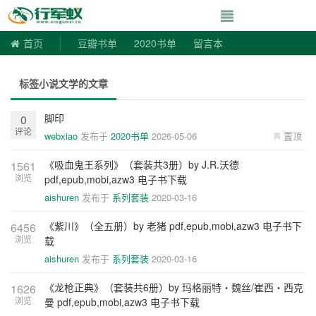
寻书令|走向自由
首页
豆瓣书单
2020书单
留言本
标签小说文学的文章
脚印
0
评论
webxiao
发布于
2020书单
2026-05-06
置顶
《吸血鬼王系列》（套装共3册）by J.R.沃德
1561
浏览
pdf,epub,mobi,azw3 电子书下载
aishuren
发布于
系列套装
2020-03-16
《紫川》（全五册）by 老猪 pdf,epub,mobi,azw3 电子书下
6456
浏览
载
aishuren
发布于
系列套装
2020-03-16
《龙枪正典》（套装共6册）by 玛格丽特・魏丝/崔西・西克
1626
浏览
曼 pdf,epub,mobi,azw3 电子书下载