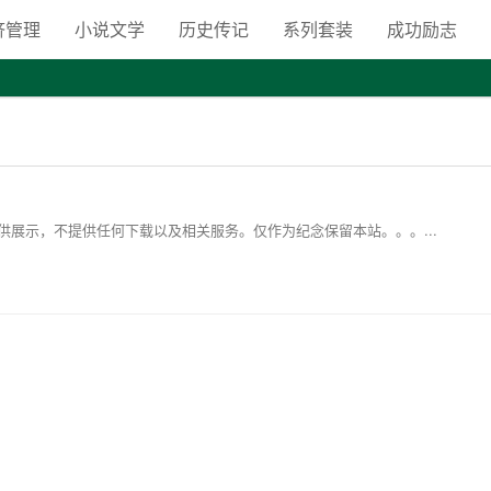
向自由之路
济管理
小说文学
历史传记
系列套装
成功励志
展示，不提供任何下载以及相关服务。仅作为纪念保留本站。。。...