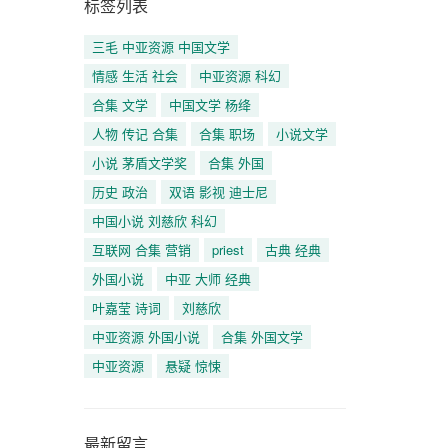
标签列表
三毛 中亚资源 中国文学
情感 生活 社会
中亚资源 科幻
合集 文学
中国文学 杨绛
人物 传记 合集
合集 职场
小说文学
小说 茅盾文学奖
合集 外国
历史 政治
双语 影视 迪士尼
中国小说 刘慈欣 科幻
互联网 合集 营销
priest
古典 经典
外国小说
中亚 大师 经典
叶嘉莹 诗词
刘慈欣
中亚资源 外国小说
合集 外国文学
中亚资源
悬疑 惊悚
最新留言