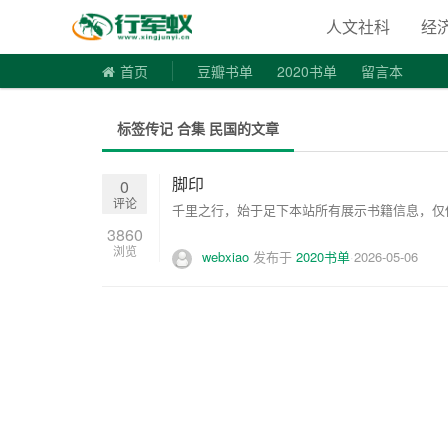
寻书令|走
人文社科
经
首页
豆瓣书单
2020书单
留言本
标签传记 合集 民国的文章
脚印
0
评论
千里之行，始于足下本站所有展示书籍信息，仅供
3860
浏览
webxiao
发布于
2020书单
2026-05-06