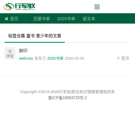
寻书令|走向自由
首页
豆瓣书单
2020书单
留言本
标签合集 童书 青少年的文章
脚印
0
评论
webxiao
发布于
2020书单
2026-05-06
置顶
Copyright ©2010-2020行军蚁|职业知识情报管理局所有
鲁ICP备19004720号-2