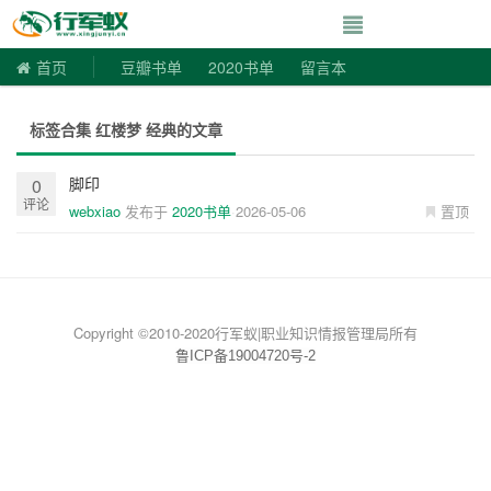
寻书令|走向自由
首页
豆瓣书单
2020书单
留言本
标签合集 红楼梦 经典的文章
脚印
0
评论
webxiao
发布于
2020书单
2026-05-06
置顶
Copyright ©2010-2020行军蚁|职业知识情报管理局所有
鲁ICP备19004720号-2