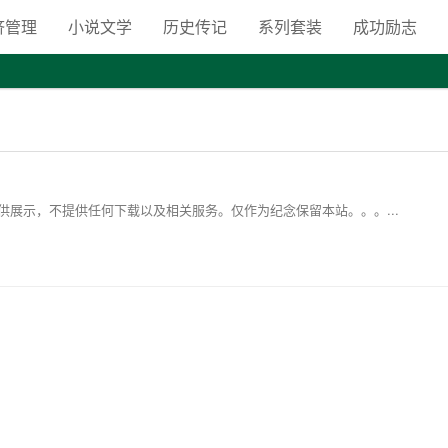
向自由之路
济管理
小说文学
历史传记
系列套装
成功励志
展示，不提供任何下载以及相关服务。仅作为纪念保留本站。。。...