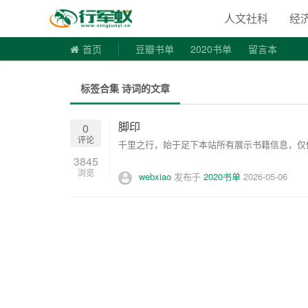
寻书令|走
人文社科
经
首页
豆瓣书单
2020书单
留言本
标签合集 诗词的文章
脚印
0
评论
千里之行，始于足下本站所有展示书籍信息，仅供
3845
浏览
webxiao
发布于
2020书单
2026-05-06