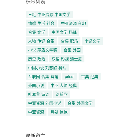
标签列表
三毛 中亚资源 中国文学
情感 生活 社会
中亚资源 科幻
合集 文学
中国文学 杨绛
人物 传记 合集
合集 职场
小说文学
小说 茅盾文学奖
合集 外国
历史 政治
双语 影视 迪士尼
中国小说 刘慈欣 科幻
互联网 合集 营销
priest
古典 经典
外国小说
中亚 大师 经典
叶嘉莹 诗词
刘慈欣
中亚资源 外国小说
合集 外国文学
中亚资源
悬疑 惊悚
最新留言