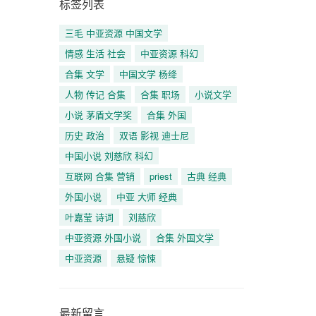
标签列表
三毛 中亚资源 中国文学
情感 生活 社会
中亚资源 科幻
合集 文学
中国文学 杨绛
人物 传记 合集
合集 职场
小说文学
小说 茅盾文学奖
合集 外国
历史 政治
双语 影视 迪士尼
中国小说 刘慈欣 科幻
互联网 合集 营销
priest
古典 经典
外国小说
中亚 大师 经典
叶嘉莹 诗词
刘慈欣
中亚资源 外国小说
合集 外国文学
中亚资源
悬疑 惊悚
最新留言