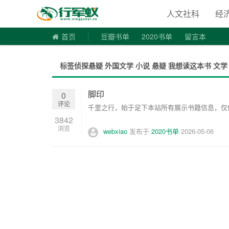
寻书令|走
人文社科
经
首页
豆瓣书单
2020书单
留言本
标签侦探悬疑 外国文学 小说 悬疑 我想读这本书 文学
脚印
0
评论
千里之行，始于足下本站所有展示书籍信息，仅供
3842
浏览
webxiao
发布于
2020书单
2026-05-06