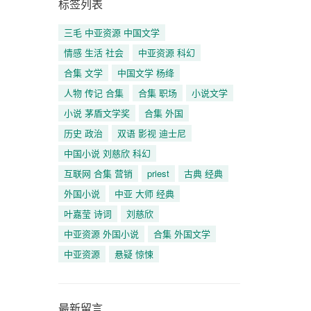
标签列表
三毛 中亚资源 中国文学
情感 生活 社会
中亚资源 科幻
合集 文学
中国文学 杨绛
人物 传记 合集
合集 职场
小说文学
小说 茅盾文学奖
合集 外国
历史 政治
双语 影视 迪士尼
中国小说 刘慈欣 科幻
互联网 合集 营销
priest
古典 经典
外国小说
中亚 大师 经典
叶嘉莹 诗词
刘慈欣
中亚资源 外国小说
合集 外国文学
中亚资源
悬疑 惊悚
最新留言