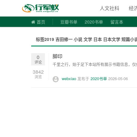
寻书令|走
人文社科
经
首页
豆瓣书单
2020书单
留言本
标签2019 吉田修一 小说 文学 日本 日本文学 短篇
脚印
0
评论
千里之行，始于足下本站所有展示书籍信息，仅供
3842
浏览
webxiao
发布于
2020书单
2026-05-06