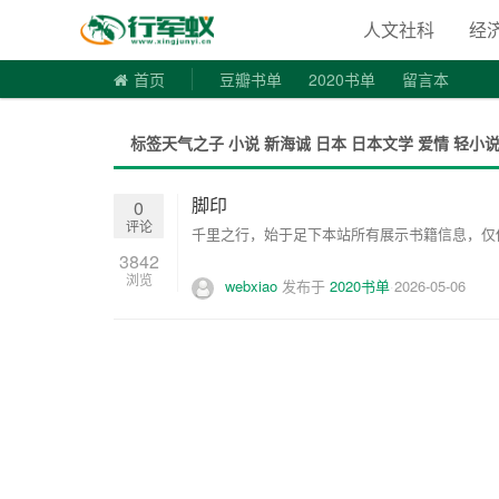
寻书令|走
人文社科
经
首页
豆瓣书单
2020书单
留言本
标签天气之子 小说 新海诚 日本 日本文学 爱情 轻小
脚印
0
评论
千里之行，始于足下本站所有展示书籍信息，仅供
3842
浏览
webxiao
发布于
2020书单
2026-05-06