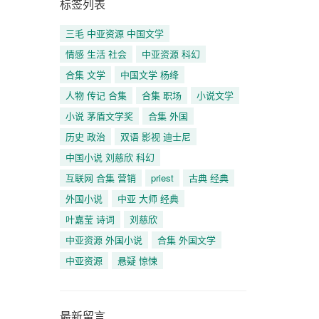
标签列表
三毛 中亚资源 中国文学
情感 生活 社会
中亚资源 科幻
合集 文学
中国文学 杨绛
人物 传记 合集
合集 职场
小说文学
小说 茅盾文学奖
合集 外国
历史 政治
双语 影视 迪士尼
中国小说 刘慈欣 科幻
互联网 合集 营销
priest
古典 经典
外国小说
中亚 大师 经典
叶嘉莹 诗词
刘慈欣
中亚资源 外国小说
合集 外国文学
中亚资源
悬疑 惊悚
最新留言