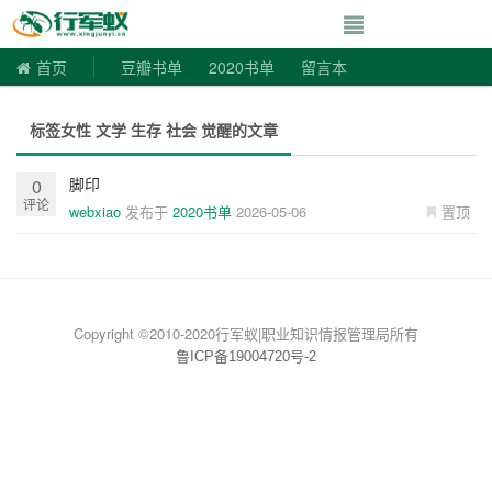
寻书令|走向自由
首页
豆瓣书单
2020书单
留言本
标签女性 文学 生存 社会 觉醒的文章
脚印
0
评论
webxiao
发布于
2020书单
2026-05-06
置顶
Copyright ©2010-2020行军蚁|职业知识情报管理局所有
鲁ICP备19004720号-2