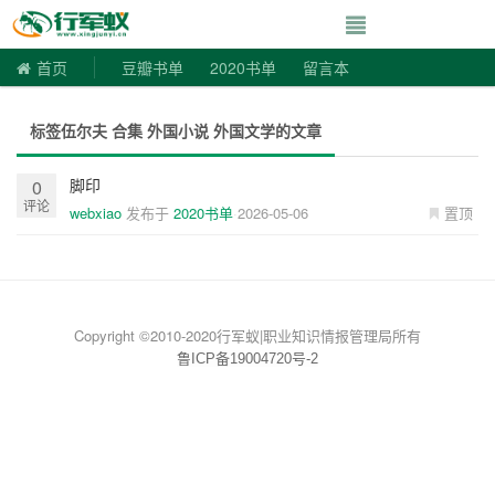
寻书令|走向自由
首页
豆瓣书单
2020书单
留言本
标签伍尔夫 合集 外国小说 外国文学的文章
脚印
0
评论
webxiao
发布于
2020书单
2026-05-06
置顶
Copyright ©2010-2020行军蚁|职业知识情报管理局所有
鲁ICP备19004720号-2