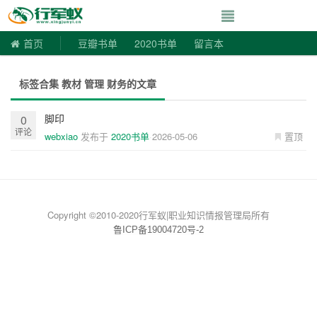
寻书令|走向自由
首页
豆瓣书单
2020书单
留言本
标签合集 教材 管理 财务的文章
脚印
0
评论
webxiao
发布于
2020书单
2026-05-06
置顶
Copyright ©2010-2020行军蚁|职业知识情报管理局所有
鲁ICP备19004720号-2