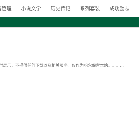
向自由之路
济管理
小说文学
历史传记
系列套装
成功励志
展示，不提供任何下载以及相关服务。仅作为纪念保留本站。。。...