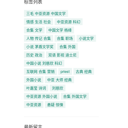
标签列表
三毛 中亚资源 中国文学
情感 生活 社会
中亚资源 科幻
合集 文学
中国文学 杨绛
人物 传记 合集
合集 职场
小说文学
小说 茅盾文学奖
合集 外国
历史 政治
双语 影视 迪士尼
中国小说 刘慈欣 科幻
互联网 合集 营销
priest
古典 经典
外国小说
中亚 大师 经典
叶嘉莹 诗词
刘慈欣
中亚资源 外国小说
合集 外国文学
中亚资源
悬疑 惊悚
最新留言