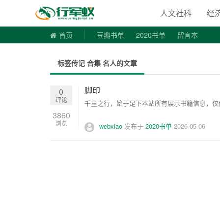
寻书令|走
人文社科
经
首页
豆瓣书单
2020书单
留言本
标签传记 合集 名人的文章
脚印
0
评论
千里之行，始于足下本站所有展示书籍信息，仅供
3860
浏览
webxiao
发布于
2020书单
2026-05-06