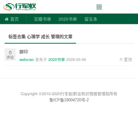
寻书令|走向自由
首页
豆瓣书单
2020书单
留言本
标签合集 心理学 成长 管理的文章
脚印
0
评论
webxiao
发布于
2020书单
2026-05-06
置顶
Copyright ©2010-2020行军蚁|职业知识情报管理局所有
鲁ICP备19004720号-2