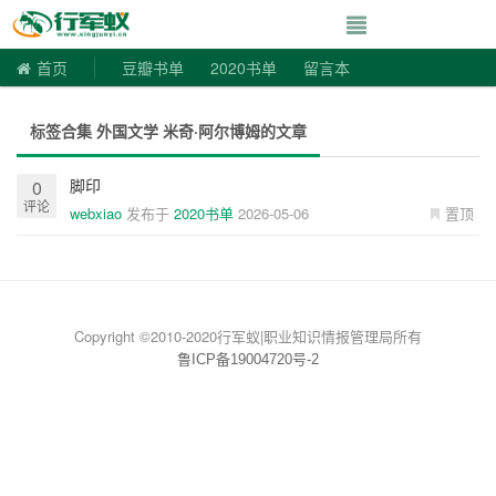
寻书令|走向自由
首页
豆瓣书单
2020书单
留言本
标签合集 外国文学 米奇·阿尔博姆的文章
脚印
0
评论
webxiao
发布于
2020书单
2026-05-06
置顶
Copyright ©2010-2020行军蚁|职业知识情报管理局所有
鲁ICP备19004720号-2