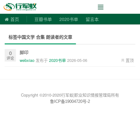
寻书令|走向自由
首页
豆瓣书单
2020书单
留言本
标签中国文学 合集 朗读者的文章
脚印
0
评论
webxiao
发布于
2020书单
2026-05-06
置顶
Copyright ©2010-2020行军蚁|职业知识情报管理局所有
鲁ICP备19004720号-2