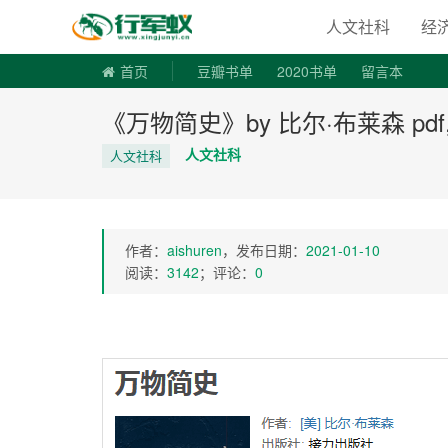
寻书令|走
人文社科
经
首页
豆瓣书单
2020书单
留言本
《万物简史》by 比尔·布莱森 pdf,e
人文社科
人文社科
作者：
aishuren
，发布日期：
2021-01-10
阅读：
3142
；评论：
0