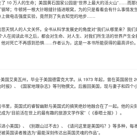
 10 万人的生命；美国黄石国家公园是“世界上最大的活火山”……而那
了钢琴；牛顿将一根大针眼缝针插进眼窝，为的只是看看会有什么事情发
身上做电击强度实验，竟然到了失去知觉的地步……
的悲天悯人的人文关怀。全书从科学发展史的角度对“我们从哪里来？我们
一个人在阅读此书之后，都会对生命、对人生、对我们所生活的世界产生全
，他对死亡不再感到恐惧……作者认为，这是一本书所能获得的最高评价
美国艾奥瓦州，毕业于美国德雷克大学。从 1973 年起，曾在英国居住 2
约时报》、《国家地理杂志》等刊物撰文。后搬回美国，现与妻子和四个
的书里，英国式的睿智幽默与美国式的搞笑绝妙地融合在了一起。他的尖
成为“目前活在世上的最有趣的旅游文学作家”（《泰晤士报》）。
踩进小美国》、《别跟山过不去》、《请问这里是美国吗？》等多种，每
被英国读者推选为“最能深刻传达出英国灵魂的作品”。