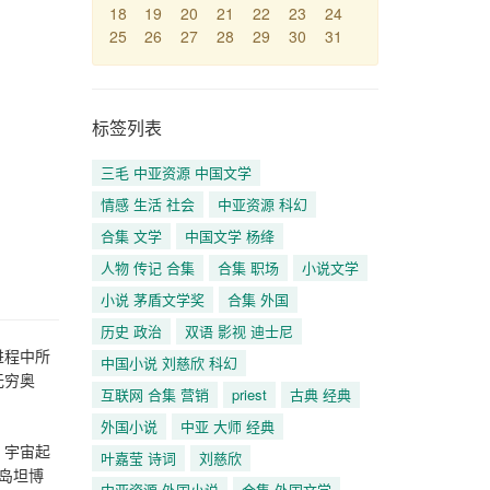
18
19
20
21
22
23
24
25
26
27
28
29
30
31
标签列表
三毛 中亚资源 中国文学
情感 生活 社会
中亚资源 科幻
合集 文学
中国文学 杨绛
人物 传记 合集
合集 职场
小说文学
小说 茅盾文学奖
合集 外国
历史 政治
双语 影视 迪士尼
进程中所
中国小说 刘慈欣 科幻
无穷奥
互联网 合集 营销
priest
古典 经典
外国小说
中亚 大师 经典
：宇宙起
叶嘉莹 诗词
刘慈欣
岛坦博
中亚资源 外国小说
合集 外国文学