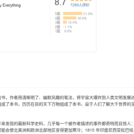
的书，作者用清晰明了、幽默风趣的笔法，将宇宙大爆炸到人类文明发展
组成了本书，历历在目的天下万物组成了本书，益于人们了解大千世界的
年来发现的最新科学史料，几乎每一个被作者描述的事件都奇特而且惊人
能会使北美洲和欧洲北部地区变得更加寒冷；1815 年印度尼西亚松巴哇