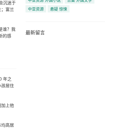
些沉迷于
中亚资源
悬疑 惊悚
生；富兰
是谁？我
最新留言
新的感
。
0 年之
小孩居住
刻加上他
本均高居