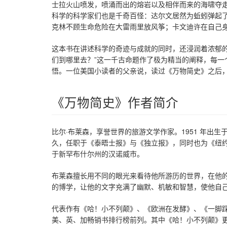
士拉火山喷发，喷涌而出的熔岩以及相伴而来的海啸夺走了
科学的科学家们也是千奇百怪：达尔文居然为蚯蚓弹起
克林不顾生命危险在大雷雨里放风筝；卡文迪许在自己
这本书在讲述科学的奇迹与成就的同时，还浸润着浓郁
们到哪里去？”这一千古命题作了极为精当的阐释，每
悟。一位美国小读者的父亲说，读过《万物简史》之后
《万物简史》作者简介
比尔·布莱森，享誉世界的旅游文学作家。1951 年出生于
久，任职于《泰晤士报》与《独立报》，同时也为《纽
于新罕布什尔州的汉诺威市。
布莱森擅长用不同的眼光来看待他所游历的世界，在他
的博学，让他的文字充满了幽默、机敏和智慧，使他自己
代表作有《哈！小不列颠》、《欧洲在发酵》、《一脚
美、英、加畅销书排行榜前列。其中《哈！小不列颠》更