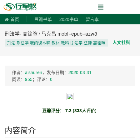
寻书令|走向自由
首页
豆瓣书单
2020书单
留言本
刑法学- 高铭暄 / 马克昌 mobi+epub+azw3
人文社科
刑法 刑法学 我的课本啊 教材 教科书 法学 法律 高铭暄
作者：
aishuren
，发布日期：
2020-03-31
阅读：
955
；评论：
0
豆瓣评分： 7.3 (333人评价)
内容简介