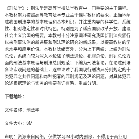
《刑法学》：刑法学是高等学校法学教育中一门重要的主干课程。
本教材努力按照高等教育法学专业主干课程教材的要求，正确地阐
述我国刑法学的基本原理和基本知识，并注重内容的科学性、系统
性、相对稳定性和时代特色。特别是为了适应国家改革开放、建设
社会主义治国的需要，本教材十分注意阐述研究我国新刑法典颁行
以来刑事法治的新进展和刑法理论研究的新成果，以提高教材的学
术水平和应用价值。本教材除绪言外，分为上下两编：上编为刑法
总论，系统而较为深入地论述了刑法通论、犯罪总论、刑罚总论方
面的刑法基本原理与刑法总则规范；下编为刑法各论，在论述刑法
各论宏观问题的基础上，逐章论述了我国现行刑法典分则规定的十
类犯罪之共性问题和每种犯罪的罪刑规范及理论问题，对具体犯罪
论述根据理论与实务的需要有详有略、重点分明。
下载地址：
文件名称：刑法学
文件大小：3M
声明：资源来自网络，仅供学习24小时内删除，不得用于商业用