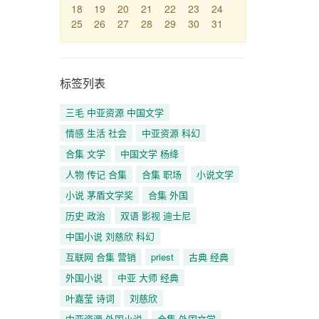
18
19
20
21
22
23
24
25
26
27
28
29
30
31
标签列表
三毛 中亚资源 中国文学
情感 生活 社会
中亚资源 科幻
合集 文学
中国文学 杨绛
人物 传记 合集
合集 职场
小说文学
小说 茅盾文学奖
合集 外国
历史 政治
双语 影视 迪士尼
中国小说 刘慈欣 科幻
互联网 合集 营销
priest
古典 经典
外国小说
中亚 大师 经典
叶嘉莹 诗词
刘慈欣
中亚资源 外国小说
合集 外国文学