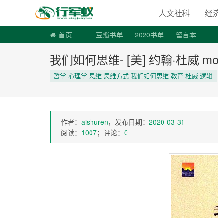
寻书令|走
人文社科
经
首页
豆瓣书单
2020书单
留言本
我们如何思维- [美] 约翰·杜威 mobi
哲学 心理学 思维 思维方式 我们如何思维 教育 杜威 逻辑
作者：
aishuren
，发布日期：
2020-03-31
阅读：
1007
；评论：
0