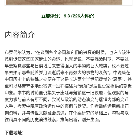
豆瓣评分： 9.3 (226人评价)
内容简介
布罗代尔认为，“在谈到各个帝国和它们的兴衰的时侯，也许应该注
意到促使这些国家诞生的命运，也就是说，不要混淆时期，不要过
早去察觉那些与日俱增后来变得强大的事物的巨大威势，也不要过
早去预示那些随着岁月流逝后来不再强大的事物的衰落”，中晚唐在
中国历史上的特殊之处便在于这是长达两个半世纪缓慢的“衰落”，甚
至可以略带夸张地说将这一过程描述为“衰落”是后世史家提供的刻板
印象。本书的讨论虽仍集矢于唐廷与藩镇这一旧议题，但观察的角
度力求与前人有所不同，尝试从政治的动态演变与藩镇内部的变迁
入手，考索中晚唐政治运作中的惯例与默契。作者熟练运用新出石
刻资料，并与传世文献融会贯通，在个案研究的基础上，勾勒与以
往稍具不同的历史演进线索，推陈出新，别开生面。
下载地址：