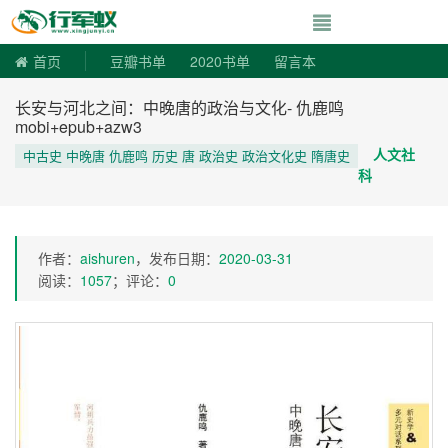
寻书令|走向自由
首页
豆瓣书单
2020书单
留言本
长安与河北之间：中晚唐的政治与文化- 仇鹿鸣
mobi+epub+azw3
人文社
中古史 中晚唐 仇鹿鸣 历史 唐 政治史 政治文化史 隋唐史
科
作者：
aishuren
，发布日期：
2020-03-31
阅读：
1057
；评论：
0