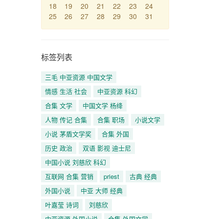
18
19
20
21
22
23
24
25
26
27
28
29
30
31
标签列表
三毛 中亚资源 中国文学
情感 生活 社会
中亚资源 科幻
合集 文学
中国文学 杨绛
人物 传记 合集
合集 职场
小说文学
小说 茅盾文学奖
合集 外国
历史 政治
双语 影视 迪士尼
中国小说 刘慈欣 科幻
互联网 合集 营销
priest
古典 经典
外国小说
中亚 大师 经典
叶嘉莹 诗词
刘慈欣
中亚资源 外国小说
合集 外国文学