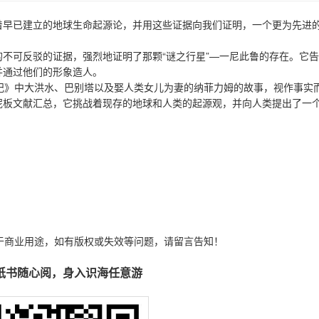
着早已建立的地球生命起源论，并用这些证据向我们证明，一个更为先进
不可反驳的证据，强烈地证明了那颗“谜之行星”—一尼此鲁的存在。它
并通过他们的形象造人。
纪》中大洪水、巴别塔以及娶人类女儿为妻的纳菲力姆的故事，视作事实
泥板文献汇总，它挑战着现存的地球和人类的起源观，并向人类提出了一
于商业用途，如有版权或失效等问题，请留言告知！
纸书随心阅，身入识海任意游