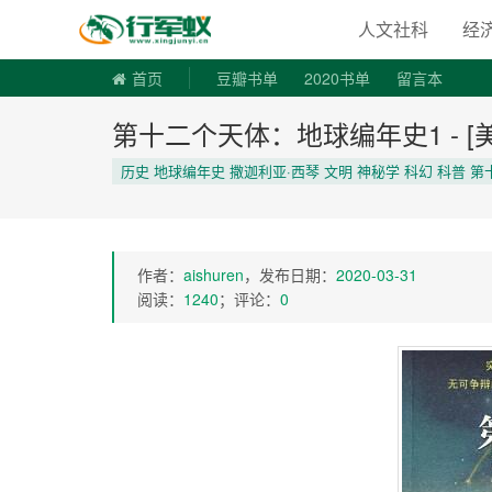
寻书令|走
人文社科
经
首页
豆瓣书单
2020书单
留言本
第十二个天体：地球编年史1 - [美] 
历史 地球编年史 撒迦利亚·西琴 文明 神秘学 科幻 科普 
作者：
aishuren
，发布日期：
2020-03-31
阅读：
1240
；评论：
0