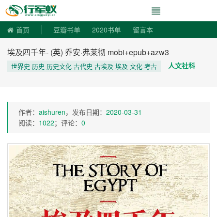
寻书令|走向自由
首页
豆瓣书单
2020书单
留言本
埃及四千年- (英) 乔安·弗莱彻 mobi+epub+azw3
人文社科
世界史 历史 历史文化 古代史 古埃及 埃及 文化 考古
作者：
aishuren
，发布日期：
2020-03-31
阅读：
1022
；评论：
0