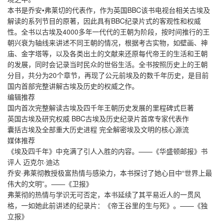
本书是乔安•弗莱切的代表作，作为英国BBC该书电视台相关古埃及
解读的系列节目的原著，因此具有BBC纪录片式的客观性和权威
性。全书以古埃及4000多年一代代的王朝为阶段，按时间推行的王
朝兴衰为轴线来讲述不同王朝的情况，根据考古实物，如壁画、神
庙、金字塔等，以及各类出土的文献来还原每代帝王的生活和王朝
的发展，同时会记录当时民众的世俗生活。全书按照历史上的王朝
分目，共分为20个章节，再现了公元前埃及的数千年历史，是目前
国内首部完整讲解古埃及历史的权威之作。
编辑推荐
国内首次完整解读古埃及四千年王朝历史发展的里程碑式巨著
英国古埃及研究权威 BBC古埃及历史纪录片首席专家代表作
囊括古埃及全部重大历史进程 完全解密埃及文明的核心源流
媒体推荐
《埃及四千年》中充满了引人入胜的内容。——《华盛顿邮报》书
评人 迈克尔·迪达
乔安·弗莱彻教授极富热情与感染力，本书探讨了她心目中“世界上最
伟大的文明”。——《卫报》
弗莱彻的热情与学识无可否定，本书延续了其平易近人的一贯风
格，一如她此前讲述的纪录片：《帝王谷里的生与死》。——《独
立报》