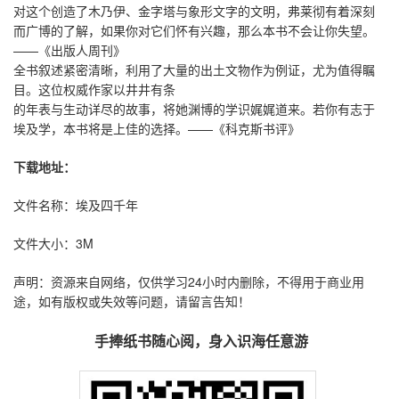
对这个创造了木乃伊、金字塔与象形文字的文明，弗莱彻有着深刻
而广博的了解，如果你对它们怀有兴趣，那么本书不会让你失望。
——《出版人周刊》
全书叙述紧密清晰，利用了大量的出土文物作为例证，尤为值得瞩
目。这位权威作家以井井有条
的年表与生动详尽的故事，将她渊博的学识娓娓道来。若你有志于
埃及学，本书将是上佳的选择。——《科克斯书评》
下载地址：
文件名称：埃及四千年
文件大小：3M
声明：资源来自网络，仅供学习24小时内删除，不得用于商业用
途，如有版权或失效等问题，请留言告知！
手捧纸书随心阅，身入识海任意游