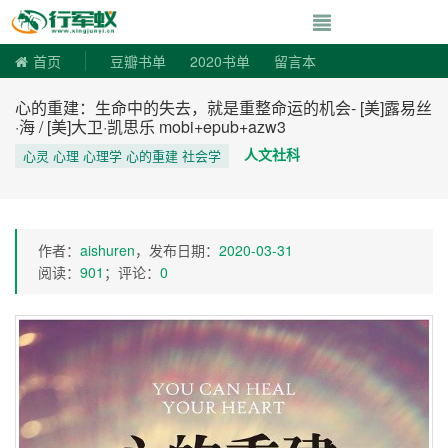
寻书令|走向自由
首页
豆瓣书单
2020书单
留言本
心的重建：生命中的失去，就是重整命运的机会- [美]露易丝
·海 / [美]大卫·凯思乐 mobi+epub+azw3
人文社科
心灵 心理 心理学 心的重建 社会学
作者：
aishuren
，发布日期：
2020-03-31
阅读：
901
；评论：
0