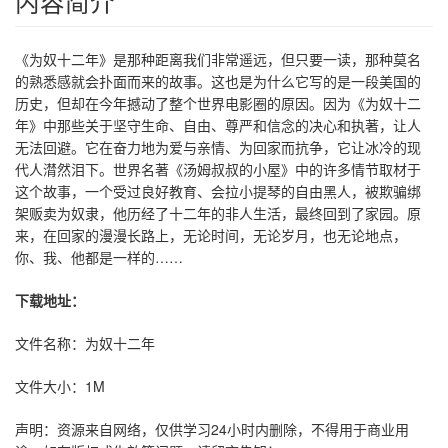
内容简介
《为奴十二年》是那种距离我们非常遥远，但只要一读，那种莫名
的熟悉感就会扑面而来的故事。这也是为什么它写的是一段美国的
历史，但却在今年撼动了整个世界电影圈的原因。因为《为奴十二
年》中那些关于坚守生命、自由、尊严和信念的决心和执著，让人
无法回避。它在奋力地为爱与亲情、为回家而抗争，它让冰冷的现
代人潸然泪下。世界名著《汤姆叔叔的小屋》中的许多情节取材于
这个故事，一个受过良好教育、会拉小提琴的自由黑人，被欺骗绑
架贩卖为奴隶，他历经了十二年的非人生活，最终回到了家园。原
来，在回家的漫漫长路上，无论时间，无论岁月，也无论地点，
你、我、他都是一样的……
下载地址：
文件名称：为奴十二年
文件大小：1M
声明：资源来自网络，仅供学习24小时内删除，不得用于商业用