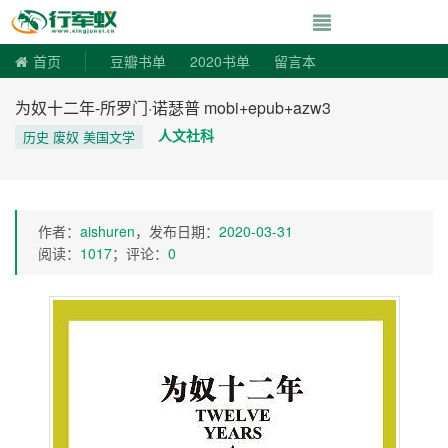
寻书令|走向自由
首页
豆瓣书单
2020书单
留言本
为奴十二年-所罗门·诺瑟普 mobi+epub+azw3
人文社科
历史 废奴 美国文学
作者：
aishuren
，发布日期：
2020-03-31
阅读：
1017
；评论：
0