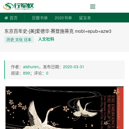
寻书令|走向自由
首页
豆瓣书单
2020书单
留言本
东京百年史-[美]爱德华·赛登施蒂克 mobi+epub+azw3
人文社科
历史 文化 日本
作者：
aishuren
，发布日期：
2020-03-31
阅读：
899
；评论：
0