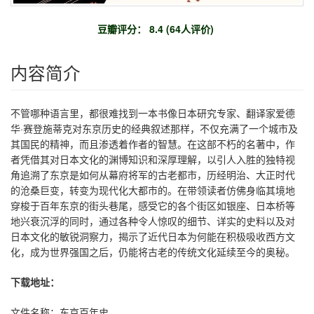
豆瓣评分： 8.4 (64人评价)
内容简介
不管哪种语言里，都很难找到一本书像日本研究专家、翻译家爱德
华·赛登施蒂克对东京历史的经典叙述那样，不仅充满了一个城市及
其国民的精神，而且渗透着作者的智慧。在这部不朽的名著中，作
者凭借其对日本文化的渊博知识和深厚理解，以引人入胜的独特视
角追溯了东京是如何从幕府将军的古老都市，历经明治、大正时代
的沧桑巨变，转变为现代化大都市的。在带领读者仿佛身临其境地
穿梭于百年东京的街头巷尾，感受它的各个街区如银座、日本桥等
地兴衰沉浮的同时，通过各种令人惊叹的细节、详实的史料以及对
日本文化的敏锐洞察力，揭示了近代日本为何能在积极吸收西方文
化，成为世界强国之后，仍能将古老的传统文化延续至今的奥秘。
下载地址：
文件名称：东京百年史