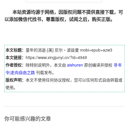
本站资源均源于网络，因版权问题不提供直接下载，可
以添加微信代找书，尊重版权，试阅之后，购买正版。
本文标题：
童年的消逝-[美] 尼尔・波兹曼 mobi+epub+azw3
本文链接：
https://www.xingjunyi.cn/?id=4949
作者授权：
除特别说明外，本文由
aishuren
原创编译并授权
寻书
令|走向自由之路
刊载发布。
版权声明：
本文不使用任何协议授权，您可以任何形式自由转载或
使用。
你可能感兴趣的文章