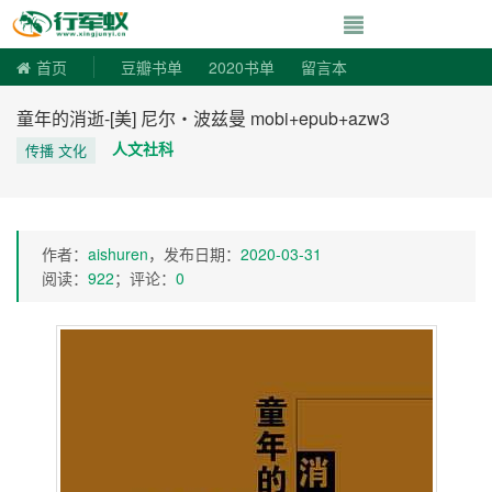
寻书令|走向自由
首页
豆瓣书单
2020书单
留言本
童年的消逝-[美] 尼尔・波兹曼 mobi+epub+azw3
人文社科
传播 文化
作者：
aishuren
，发布日期：
2020-03-31
阅读：
922
；评论：
0