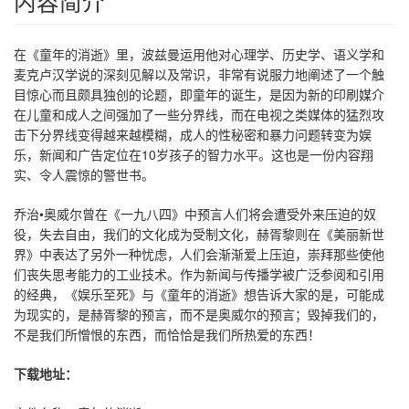
内容简介
在《童年的消逝》里，波兹曼运用他对心理学、历史学、语义学和
麦克卢汉学说的深刻见解以及常识，非常有说服力地阐述了一个触
目惊心而且颇具独创的论题，即童年的诞生，是因为新的印刷媒介
在儿童和成人之间强加了一些分界线，而在电视之类媒体的猛烈攻
击下分界线变得越来越模糊，成人的性秘密和暴力问题转变为娱
乐，新闻和广告定位在10岁孩子的智力水平。这也是一份内容翔
实、令人震惊的警世书。
乔治•奥威尔曾在《一九八四》中预言人们将会遭受外来压迫的奴
役，失去自由，我们的文化成为受制文化，赫胥黎则在《美丽新世
界》中表达了另外一种忧虑，人们会渐渐爱上压迫，崇拜那些使他
们丧失思考能力的工业技术。作为新闻与传播学被广泛参阅和引用
的经典，《娱乐至死》与《童年的消逝》想告诉大家的是，可能成
为现实的，是赫胥黎的预言，而不是奥威尔的预言；毁掉我们的，
不是我们所憎恨的东西，而恰恰是我们所热爱的东西！
下载地址：