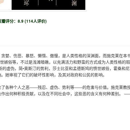
豆瓣评分：8.9 (114人评价)
、贪婪、伤悲、暴怒、懒惰、傲慢，是人类性格的深渊面，而施克莱在本
愤世嫉俗等，不过是浅滩暗礁，以充满活力和野蛮的方式成为人类性格的瑕
斯的虚伪，简•奥斯汀的势利，莎士比亚和孟德斯鸠的愤世嫉俗，霍桑和尼
响。她审视了它们的破坏性影响，及其对政府和公民的影响。
论了各种个人之恶——残忍、虚伪、势利等——的危害与价值。施克莱教
作出何种积极贡献，以及在不同社会中，这些恶的含义有何种差别。 —