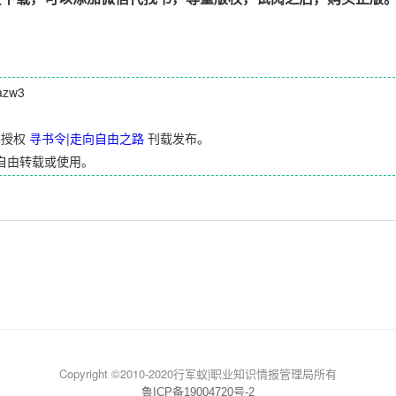
zw3
并授权
寻书令|走向自由之路
刊载发布。
自由转载或使用。
Copyright ©2010-2020行军蚁|职业知识情报管理局所有
鲁ICP备19004720号-2