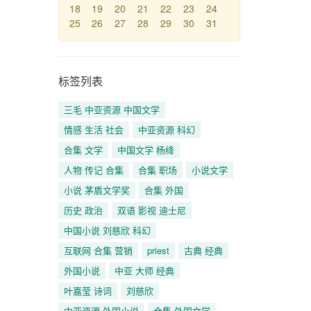
18
19
20
21
22
23
24
25
26
27
28
29
30
31
标签列表
三毛 中亚资源 中国文学
情感 生活 社会
中亚资源 科幻
合集 文学
中国文学 杨绛
人物 传记 合集
合集 职场
小说文学
小说 茅盾文学奖
合集 外国
历史 政治
双语 影视 迪士尼
中国小说 刘慈欣 科幻
互联网 合集 营销
priest
古典 经典
外国小说
中亚 大师 经典
叶嘉莹 诗词
刘慈欣
中亚资源 外国小说
合集 外国文学