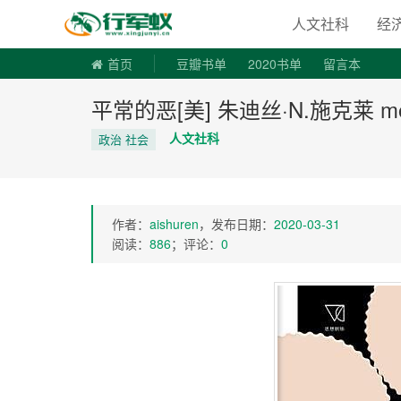
寻书令|走
人文社科
经
首页
豆瓣书单
2020书单
留言本
平常的恶[美] 朱迪丝·N.施克莱 mob
人文社科
政治 社会
作者：
aishuren
，发布日期：
2020-03-31
阅读：
886
；评论：
0