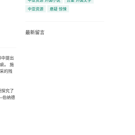
中亚资源
悬疑 惊悚
最新留言
书中提出
疵。 施
采的残
授探究了
—伯纳德