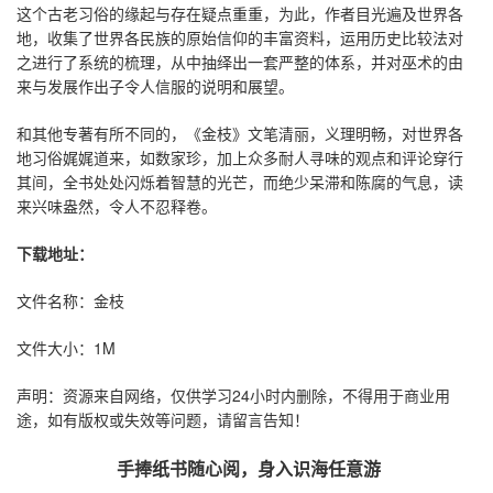
这个古老习俗的缘起与存在疑点重重，为此，作者目光遍及世界各
地，收集了世界各民族的原始信仰的丰富资料，运用历史比较法对
之进行了系统的梳理，从中抽绎出一套严整的体系，并对巫术的由
来与发展作出子令人信服的说明和展望。
和其他专著有所不同的，《金枝》文笔清丽，义理明畅，对世界各
地习俗娓娓道来，如数家珍，加上众多耐人寻味的观点和评论穿行
其间，全书处处闪烁着智慧的光芒，而绝少呆滞和陈腐的气息，读
来兴味盎然，令人不忍释卷。
下载地址：
文件名称：金枝
文件大小：1M
声明：资源来自网络，仅供学习24小时内删除，不得用于商业用
途，如有版权或失效等问题，请留言告知！
手捧纸书随心阅，身入识海任意游