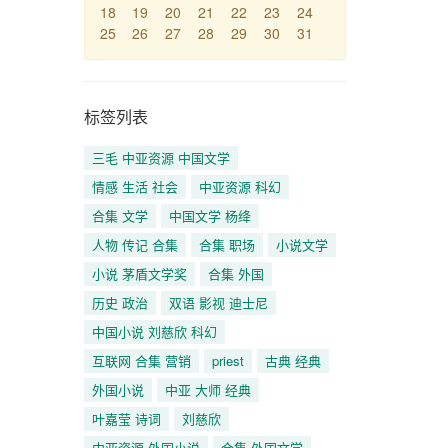
18
19
20
21
22
23
24
25
26
27
28
29
30
31
标签列表
三毛 中亚资源 中国文学
情感 生活 社会
中亚资源 科幻
合集 文学
中国文学 杨绛
人物 传记 合集
合集 职场
小说文学
小说 茅盾文学奖
合集 外国
历史 政治
双语 影视 迪士尼
中国小说 刘慈欣 科幻
互联网 合集 营销
priest
古典 经典
外国小说
中亚 大师 经典
叶嘉莹 诗词
刘慈欣
中亚资源 外国小说
合集 外国文学