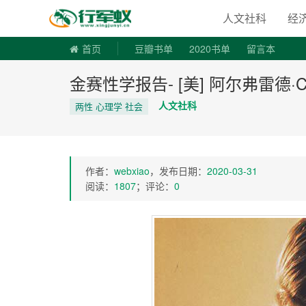
寻书令|走
人文社科
经
首页
豆瓣书单
2020书单
留言本
金赛性学报告- [美] 阿尔弗雷德·C·金
人文社科
两性 心理学 社会
作者：
webxiao
，发布日期：
2020-03-31
阅读：
1807
；评论：
0