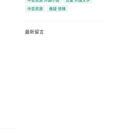
中亚资源
悬疑 惊悚
最新留言