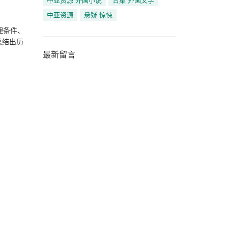
中亚资源
悬疑 惊悚
理条件、
总结出历
最新留言