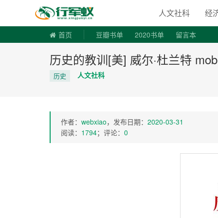
寻书令|走
人文社科
经
首页
豆瓣书单
2020书单
留言本
历史的教训[美] 威尔·杜兰特 mobi+
人文社科
历史
作者：
webxiao
，发布日期：
2020-03-31
阅读：
1794
；评论：
0