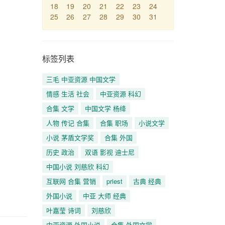
18
19
20
21
22
23
24
25
26
27
28
29
30
31
标签列表
三毛 中亚资源 中国文学
情感 生活 社会
中亚资源 科幻
合集 文学
中国文学 杨绛
人物 传记 合集
合集 职场
小说文学
小说 茅盾文学奖
合集 外国
历史 政治
双语 影视 迪士尼
中国小说 刘慈欣 科幻
互联网 合集 营销
priest
古典 经典
外国小说
中亚 大师 经典
叶嘉莹 诗词
刘慈欣
中亚资源 外国小说
合集 外国文学