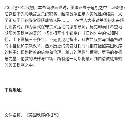
20世纪70年代初，本书首次面世时，美国正处于危机之中：理查德?
尼克松不光彩地辞去总统职务，越南战争正走向灾难性的结局，大
学正从学问的殿堂堕落成疯人院…… 在世人大多对美国的未来感
到沮丧时，作为当代保守主义运动的思想导师，柯克却满怀希望地
期盼美国秩序的复兴，将其根基牢牢锚定在《旧约》中的先知时
代，上下纵横三千多年，不无洞见地指出，从古希腊罗马到基督教
的中世纪和宗教改革，西方历史的演变过程时时都在酝酿美国秩序
的种子：耶路撒冷的信仰和伦理、雅典的理性与荣耀、罗马的美德
与力量、伦敦的法律与市场，所有这一切都将融汇到由清教徒肇始
的美国秩序之中。
下载地址：
文件名称：《美国秩序的根基》