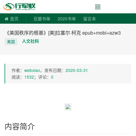
寻书令|走向自由
首页
豆瓣书单
2020书单
留言本
《美国秩序的根基》[美]拉塞尔·柯克 epub+mobi+azw3
人文社科
美国
作者：
webxiao
，发布日期：
2020-03-31
阅读：
1532
；评论：
0
内容简介