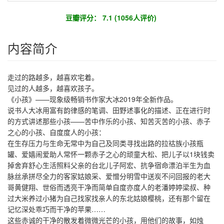
豆瓣评分： 7.1 (1056人评价)
内容简介
走过的路越多，越喜欢宅着。
见过的人越多，越喜欢孩子。
《小孩》——现象级畅销书作家大冰2019年全新作品。
说书人大冰用富有韵律感的笔调、田野述事化的描述、正在进行时
的方式讲述那些小孩——苦中作乐的小孩、知苦灭苦的小孩、赤子
之心的小孩、自度度人的小孩：
在生存压力与生命无常中为自己及同类寻找出路的拉祜族小孩瓶
罐、爱嬉闹爱助人常怀一颗赤子之心的顽童大松、把儿子以1块钱卖
掉舍弃舒心生活照料父亲的台北儿子阿宏、抗争宿命漂泊半生为血
脉丝承拼尽全力的客家姑娘采、爱憎分明雪中送炭不问回报的老大
哥黄健翔、世俗而透亮干净而简单自度亦度人的老潘婷婷梁叔、种
过大米养过小猪为自己找家找亲人的东北姑娘樱桃，还有那个留在
记忆深处乖巧而干净的苹果……
这些赤诚的干净的散发着微微光芒的小孩，用他们的故事，如烛