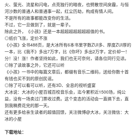
火、萤光、流星和闪电，点亮独行的暗夜，也劈散世间戾霾，与恒
河沙数的普通人和普通事一起，红尘历劫，构成有情人间。
不是所有的故事都能改变你的生活。
不过，它一旦做到了，就是一辈子。
除此之外，《小孩》还是一本超超超超超超超值的书。
◎纸价飞涨，定价不涨
《小孩》全书488页，是大冰所有6本书里字数ZUI多、厚度ZUI厚的
一本，比《我不》多出7万字，比《你坏》多出2万字，定价却一！
分！没！涨！作者坚持如此，我们也无可奈何，请各位同行见谅。
◎除了读故事之外，它还可以听
《小孩》一书中的每篇文章后，都缀有音乐二维码，送给你数十首
有钱也买不到的原创民谣。
◎除了可以看可以听，还有3D、全息的视听盛宴
大冰说：大冰的小屋百城百校音乐会，迄今累积近1500场，纯公
益，没有一场卖过门票收过费。这个变态的活动会一直搞下去，直
到我稿费花完的那一天。
还有更多给亲生读者的超值回馈，关注微博@大冰，关注微信：大
冰的小屋
下载地址：