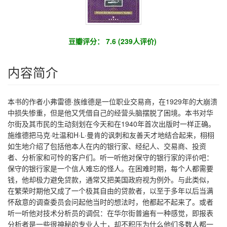
豆瓣评分： 7.6 (239人评价)
内容简介
本书的作者小弗雷德·族维德是一位职业交易商，在1929年的大崩溃
中损失惨重，但是他又凭借自己的经营头脑摆脱了困境。本书对华
尔街及其市民的生动刻划在今天和在1940年首次出版时一样正确。
施维德把马克·吐温和H·L·曼肯的讽刺和友善天才地结合起来，栩栩
如生地介绍了包括他本人在内的银行家、经纪人、交易商、投资
者、分析家和可怜的客户们。听一听他对保守的银行家的评价吧：
保守的银行家是一个信人难忘的怪人。在困难时期，每个人都需要
钱，他却极力避免贷款，通常又把美国政府视为例外。与此类似，
在繁荣时期他又成了一个极其自由的贷款者，以至于多年以后当满
怀敌意的调查委员会问起他当时的想法时，他都起不起来了。或者
听一听他对技术分析员的调侃：在华尔街普遍有一种感觉，即报表
分析者是一些很神秘的专业人士，却不积压为什么他们多数人都一