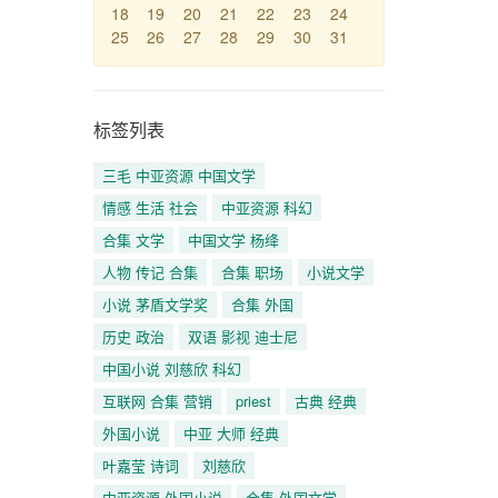
18
19
20
21
22
23
24
25
26
27
28
29
30
31
标签列表
三毛 中亚资源 中国文学
情感 生活 社会
中亚资源 科幻
合集 文学
中国文学 杨绛
人物 传记 合集
合集 职场
小说文学
小说 茅盾文学奖
合集 外国
历史 政治
双语 影视 迪士尼
中国小说 刘慈欣 科幻
互联网 合集 营销
priest
古典 经典
外国小说
中亚 大师 经典
叶嘉莹 诗词
刘慈欣
中亚资源 外国小说
合集 外国文学