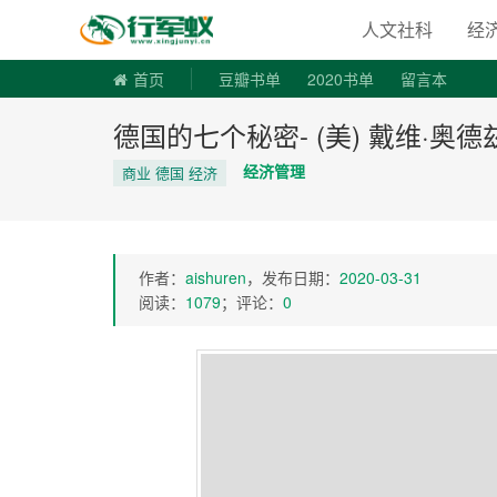
寻书令|走
人文社科
经
首页
豆瓣书单
2020书单
留言本
德国的七个秘密- (美) 戴维·奥德兹 /
经济管理
商业 德国 经济
作者：
aishuren
，发布日期：
2020-03-31
阅读：
1079
；评论：
0