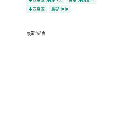
中亚资源
悬疑 惊悚
最新留言