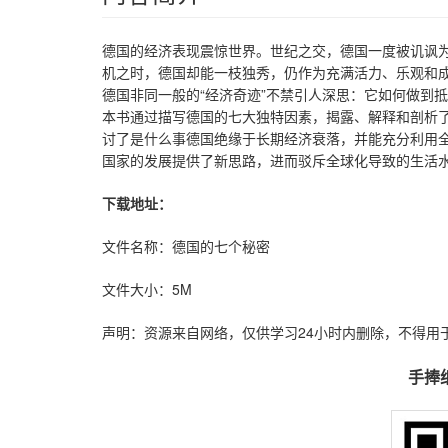
德国的经济表现震惊世界。世纪之交，德国一度被讥讽为
机之时，德国却能一枝独秀，仍作为充满活力、乐观和
德国非同一般的“经济奇迹”不禁引人深思：它如何做到
本书通过描写德国的七大独特因素，揭露、解释和剖析
讨了是什么事德国绝缘于长期经济衰落，并能充分利用
国家的发展提供了新思路，进而驳斥全球化导致的生活
下载地址：
文件名称：德国的七个秘密
文件大小：5M
声明：资源来自网络，仅供学习24小时内删除，不得用
手捧