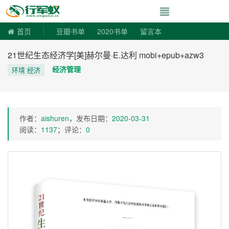
寻书令|走向自由
首页
豆瓣书单
2020书单
留言本
21世纪生态经济学[美]赫尔曼·E.达利 mobi+epub+azw3
经济管理
环境 经济
作者：
aishuren
，发布日期：
2020-03-31
阅读：
1137
；评论：
0