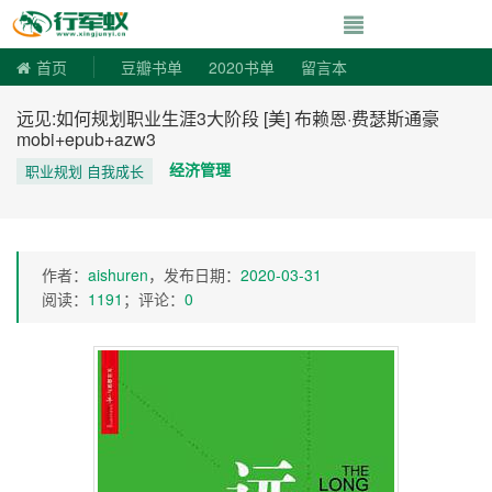
寻书令|走向自由
首页
豆瓣书单
2020书单
留言本
远见:如何规划职业生涯3大阶段 [美] 布赖恩·费瑟斯通豪
mobi+epub+azw3
经济管理
职业规划 自我成长
作者：
aishuren
，发布日期：
2020-03-31
阅读：
1191
；评论：
0