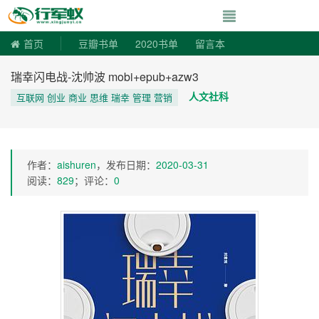
寻书令|走向自由
首页
豆瓣书单
2020书单
留言本
瑞幸闪电战-沈帅波 mobi+epub+azw3
人文社科
互联网 创业 商业 思维 瑞幸 管理 营销
作者：
aishuren
，发布日期：
2020-03-31
阅读：
829
；评论：
0