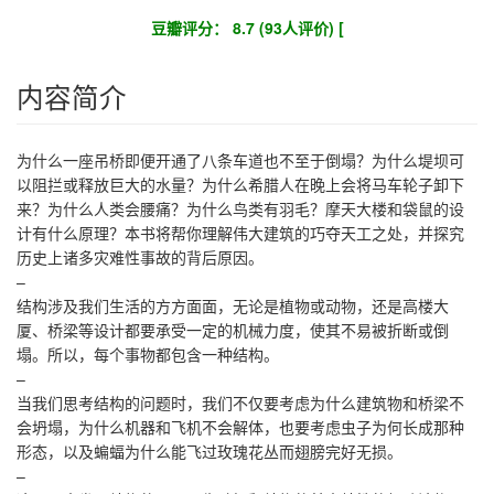
豆瓣评分： 8.7 (93人评价) [
内容简介
为什么一座吊桥即便开通了八条车道也不至于倒塌？为什么堤坝可
以阻拦或释放巨大的水量？为什么希腊人在晚上会将马车轮子卸下
来？为什么人类会腰痛？为什么鸟类有羽毛？摩天大楼和袋鼠的设
计有什么原理？本书将帮你理解伟大建筑的巧夺天工之处，并探究
历史上诸多灾难性事故的背后原因。
–
结构涉及我们生活的方方面面，无论是植物或动物，还是高楼大
厦、桥梁等设计都要承受一定的机械力度，使其不易被折断或倒
塌。所以，每个事物都包含一种结构。
–
当我们思考结构的问题时，我们不仅要考虑为什么建筑物和桥梁不
会坍塌，为什么机器和飞机不会解体，也要考虑虫子为何长成那种
形态，以及蝙蝠为什么能飞过玫瑰花丛而翅膀完好无损。
–