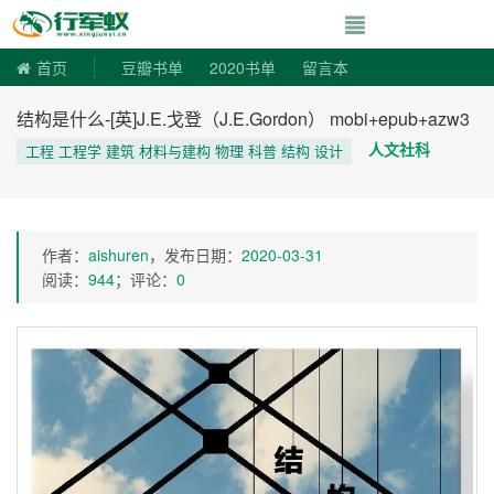
寻书令|走向自由
首页
豆瓣书单
2020书单
留言本
结构是什么-[英]J.E.戈登（J.E.Gordon） mobi+epub+azw3
人文社科
工程 工程学 建筑 材料与建构 物理 科普 结构 设计
作者：
aishuren
，发布日期：
2020-03-31
阅读：
944
；评论：
0