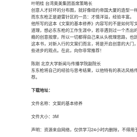
叶明桂 台湾奥美集团首席策略长
创意人才好坏的分布图，就好像纽约帝国大厦的造型一
而东东枪正是避雷针区的一员：才情洋溢，经验丰富。
他所写的这本《文案的基本修养》内容写的不是如何写
道理，想必东东枪的工作生涯中，若非遇到过一个杰出
瘾的创意按摩，所以一切都得自己来从头梳理思路，也
这本书，对新入行的文案们而言，将是开启创意的大门
些进步的观点。在此，向你非常推荐！
陈刚 北京大学新闻与传播学院副院长
东东枪将自己的经验与思考结果，以他特有的表达风格
荐。
下载地址：
文件名称：文案的基本修养
文件大小：3M
声明：资源来自网络，仅供学习24小时内删除，不得用