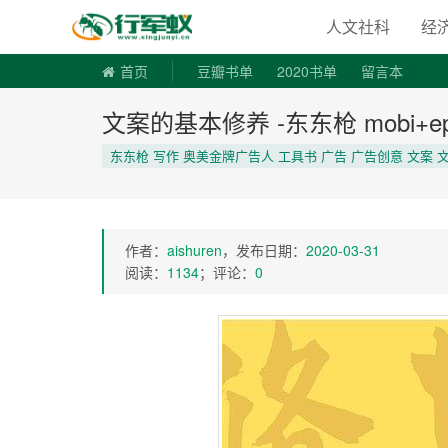
寻书令|走
人文社科
经
首页
豆瓣书单
2020书单
留言本
文案的基本修养 -东东枪 mobi+ep
东东枪 写作 奥美金牌广告人 工具书 广告 广告创意 文案 
作者：
aishuren
，发布日期：
2020-03-31
阅读：
1134
；评论：
0