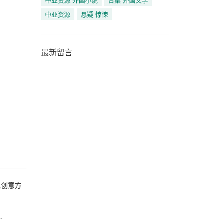
中亚资源
悬疑 惊悚
最新留言
从创意方
道。