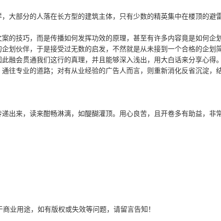
样，大部分的人落在长方型的建筑主体，只有少数的精英集中在楼顶的避
文案的技巧，而是传播如何发挥功效的原理，甚至有许多内容竟是如何企
的企划伙伴，于是接受过无数的启发，不然就是从未接到一个合格的企划
因此融会贯通我们这行的真理，并且能够深入浅出，用大白话来分享心得
，通往专业的道路；对有从业经验的广告人而言，则重新消化反省沉淀，
传递出来，读来酣畅淋漓，如醍醐灌顶。用心良苦，且开卷多有助益，非
于商业用途，如有版权或失效等问题，请留言告知！