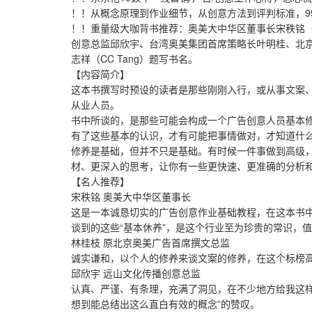
！！从概念原理到作业细节，从创意方法到评判标准，9
！！重量级大咖背书推荐：奥美大中华区董事长宋秩铭（T
创意总监邱欣宇、台湾奥美集团首席策略长叶明桂、北
志祥（CC Tang）题写书名。
【内容简介】
这本书撰写时预设的读者是那些刚刚入行，或从事文案
从业人员。
书中所谈的，是那些可能会构成一个广告创意人员基本修养
有了这些基本的认识，才有可能把事情做对，才知道什么
修养是基础，但并不只是基础。有时候一件事做到高级
材、更深入的思考，让你有一些更快速、更准确的分析和判
【名人推荐】
宋秩铭 奥美大中华区董事长
这是一本诚恳切实的广告创意作业基础教程，在这本书
谈到的这些“基本休养”，是这个行业至为珍贵的常识，
林桂枝 原北京奥美广告首席撰文总监
诚实谦和，以个人的修养来谈文案的修养，在这个标榜
邱欣宇 远山文化传播创意总监
认真、严谨、有条理，充满了洞见，在不少地方给我这样
想到能总结出这么直白有效的概念”的赞叹。