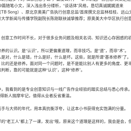
9篇随笔小文，深入浅出条分缕析，“谈话体”风格，恳切真诚娓娓道来
B Song）、原北京奥美广告执行创意总监/首席撰文总监林桂枝、远山
京大学新闻与传播学院副院长陈刚联袂诚挚推荐；原奥美大中华区执行创
、创意工作时间不长，对于很多业务问题及相关名词、知识还心存困惑的
的认识。是“认识”，所以更偏重道理，而非技巧。是“道”，而非“术”。
是对，什么是错，什么是好，什么是坏。这些，就是所谓“基本修养”了。
，比的还是修养。面对同一个问题时，是不是能比别人有更多的角度、更
断，靠的可能就是这种“认识”，这种“修养”。
中，我看到的是专业创意知识与一线广告作业经验的踏实总结与悉心传承
值得新人揣摩牢记，值得从业者反省重温。
高手与大师的年代，用本真抗衡浮夸，让这本小书获得充实饱满的分量。
的“老工人”都上了一课，发出“哦，原来这个道理是这样的，我会是会，