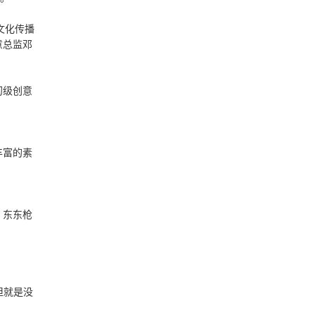
文化传播
意总监邓
初级创意
丰富的素
。东东枪
但就是没