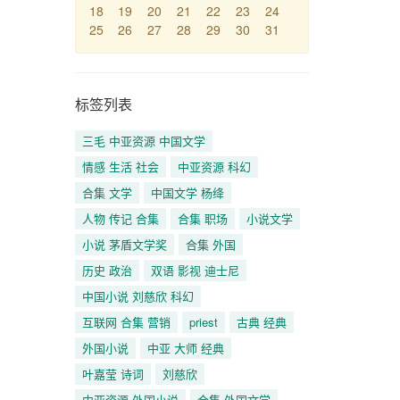
18
19
20
21
22
23
24
25
26
27
28
29
30
31
标签列表
三毛 中亚资源 中国文学
情感 生活 社会
中亚资源 科幻
合集 文学
中国文学 杨绛
人物 传记 合集
合集 职场
小说文学
小说 茅盾文学奖
合集 外国
历史 政治
双语 影视 迪士尼
中国小说 刘慈欣 科幻
互联网 合集 营销
priest
古典 经典
外国小说
中亚 大师 经典
叶嘉莹 诗词
刘慈欣
中亚资源 外国小说
合集 外国文学