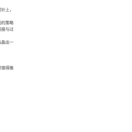
雷针上，
划的策略
简报与过
。
结晶出一
常值得推