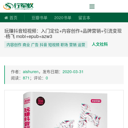
寻书令|走向自由
首页
豆瓣书单
2020书单
留言本
玩赚抖音短视频：入门定位+内容创作+品牌营销+引流变现
-杨飞 mobi+epub+azw3
人文社科
内容创作 商业 广告 抖音 短视频 职场 营销 运营
作者：
aishuren
，发布日期：
2020-03-31
阅读：
871
；评论：
0