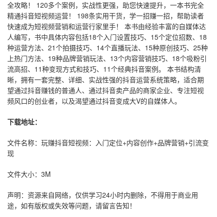
全攻略！ 120多个案例，实战性更强，助您快速提升，一本书完全
精通抖音短视频运营！ 198条实用干货，学一招赚一招，帮助读者
快速成为短视频营销和运营行家里手！ 本书由经验丰富的自媒体达
人编写，书中具体内容包括18个入门设置技巧、15个定位招数、18
种运营方法、21个拍摄技巧、14个直播玩法、15种原创技巧、25种
上热门方法、19种品牌营销玩法、13个内容营销技巧、18个吸粉引
流高招、11种变现方式和技巧、11个经典抖音案例。 本书结构清
晰，拥有一套完整、详细、实战性强的抖音运营系统策略，适合期
望通过抖音赚钱的普通人、通过抖音卖产品的商家企业、专注短视
频风口的创业者，以及渴望通过抖音变成大V的自媒体人。
下载地址：
文件名称：玩赚抖音短视频：入门定位+内容创作+品牌营销+引流变
现
文件大小：3M
声明：资源来自网络，仅供学习24小时内删除，不得用于商业用
途，如有版权或失效等问题，请留言告知！