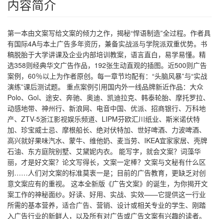
内容简介
第一本由文案写给文案的倾力之作，揭秘“悍语制造”全过程。作者具
有国际4A与本土广告多年资历，兼备实战派与学院派双重优势。书
稿脱胎于大学讲课及企业内部培训教案，语言直白，易学易懂。精
选358则经典华文广告作品，192张生动直观的插图。近500则广告
案例，60％以上为作者原创。每一章节均配有：“头脑风暴”与“实战
演练”课后测试题。 重点案例引用国内外一线品牌新近作品：大众
Polo、Gol、途安、奔驰、奥迪、凯迪拉克、韩泰轮胎、摩托罗拉、
动感地带、神州行、新浪网、电音中国、优派、招商银行、万科地
产、ZTV-5浙江影视娱乐频道、LIPM芬欧汇川纸业、斯米诺伏特
加、珍宝威士忌、摩根船长、绝对伏特加、世好啤酒、力波啤酒、
高兴就好果味汽水、蒙牛、维他奶、麦当劳、IKEA宜家家居、壳牌
石油、东方庭院别墅、艾黛妮内衣。 能写字，就会文案？词藻华
丽，才是好文案？论文写得长，文案一定棒？文案与文秘有什么区
别……人们对文案的标准莫衷一是；目前的广告教育，更缺乏对创
意文案应有的重视。 这本全新版《广告文案》的诞生，为你揭开文
案工作的神秘面纱。好读、好用、实战、实效——它提供这一行业
所需的基本营养，适合广告、营销、设计或相关专业的学生、刚踏
入广告行业的新鲜人，以及所有对广告或广告文案有兴趣的读者。