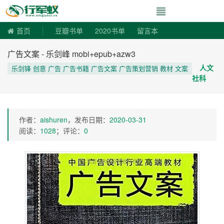
寻书令|走向自由
首页
豆瓣书单
2020书单
留言本
广告文案 - 乐剑峰 mobi+epub+azw3
人文
乐剑锋 创意 广告 广告书籍 广告文案 广告策划营销 教材 文案
社科
作者：
aishuren
，发布日期：
2020-03-31
阅读：
1028
；评论：
0