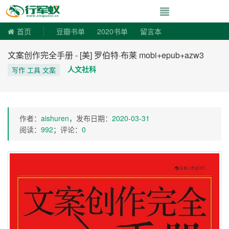
寻书令|走向自由
首页
豆瓣书单
2020书单
留言本
文案创作完全手册 - [美] 罗伯特·布莱 mobi+epub+azw3
人文社科
写作 工具 文案
作者：
aishuren
，发布日期：
2020-03-31
阅读：
992
；评论：
0