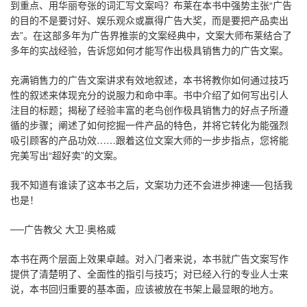
到重点、用华丽夸张的词汇写文案吗？布莱在本书中强势主张“广告
的目的不是要讨好、娱乐观众或赢得广告大奖，而是要把产品卖出
去”。在这部多年为广告界推崇的文案经典中，文案大师布莱结合了
多年的实战经验，告诉您如何才能写作出极具销售力的广告文案。
充满销售力的广告文案讲求有效地叙述，本书将教你如何通过技巧
性的叙述来体现充分的说服力和命中率。书中介绍了如何写出引人
注目的标题；揭秘了经验丰富的老鸟创作极具销售力的好点子所遵
循的步骤；阐述了如何挖掘一件产品的特色，并将它转化为能强烈
吸引顾客的产品功效……跟着这位文案大师的一步步指点，您将能
完美写出“超好卖”的文案。
我不知道有谁读了这本书之后，文案功力还不会进步神速──包括我
也是！
──广告教父 大卫·奥格威
本书在两个层面上效果卓越。对入门者来说，本书就广告文案写作
提供了清楚明了、全面性的指引与技巧；对已经入行的专业人士来
说，本书回归重要的基本面，应该被放在书架上最显眼的地方。