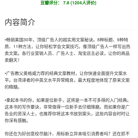
豆瓣评分： 7.8 (1204人评价)
内容简介
•畅销美国30年，顶级广告人的超实用文案秘诀。8种标题、9种特
质、11种方法，让你轻松学会文案技巧，像顶级广告人一样写出热
卖文案。各行业营销人员、广告人士、淘宝店主必读，让你的商品
卖翻天！
•广告教父奥格威力荐的经典文案教材，让你快速全面提升文案水
平。台湾译者的中英文水平异常精良，最大程度地体现了原来文案
的精髓。
•拿起本书的你，如果是位新手，这将是一本不可多得的入门经典。
这本书的写作要诀，非常值得一位新手去仔细琢磨。而如果你是广
告业的资深人士，也推荐你将这本书放到案头，这些内容会时时让
你深有感触。
你还在为好创意绞尽脑汁、用标新立异来吸引消费者吗？还在抓不