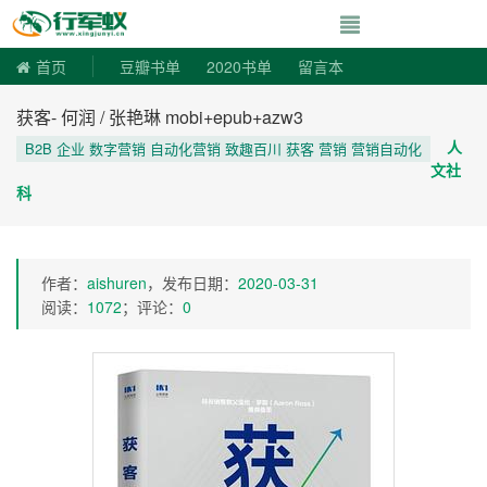
寻书令|走向自由
首页
豆瓣书单
2020书单
留言本
获客- 何润 / 张艳琳 mobi+epub+azw3
人
B2B 企业 数字营销 自动化营销 致趣百川 获客 营销 营销自动化
文社
科
作者：
aishuren
，发布日期：
2020-03-31
阅读：
1072
；评论：
0