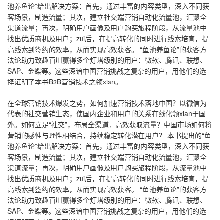
池养鱼论”给出解决方案：首先，通过丰富的内容类型，深入不同获
客场景，制造流量；其次，建立社交端营销自动化流量池，汇聚全
渠道流量；再次，明确用户画像及用户购买旅程阶段，从流量池中
找出优质商机及用户；zui后，在提高转化的同时进行线索培育，提
高线索到签约的效率，从而实现高效获客。 “鱼池养鱼论”的获客方
法论助力致趣百川赢得多个灯塔级别的用户：微软、腾讯、联想、
SAP、金蝶等。这些深谙中国营销挑战之复杂的用户，用他们的选
择证明了本书B2B营销技术之领xian。
在全球营销技术爆发之势，如何加速营销技术落地中国？以微信为
代表的社交营销生态，使国内企业和用户的关系在线化领xian于国
外。如何立足“社交”，布局全渠道，高效获取流量？中国市场如何将
营销的感性与理性相结合，持续稳定转化潜在用户？ 本书提出的“鱼
池养鱼论”给出解决方案：首先，通过丰富的内容类型，深入不同获
客场景，制造流量；其次，建立社交端营销自动化流量池，汇聚全
渠道流量；再次，明确用户画像及用户购买旅程阶段，从流量池中
找出优质商机及用户；zui后，在提高转化的同时进行线索培育，提
高线索到签约的效率，从而实现高效获客。 “鱼池养鱼论”的获客方
法论助力致趣百川赢得多个灯塔级别的用户：微软、腾讯、联想、
SAP、金蝶等。这些深谙中国营销挑战之复杂的用户，用他们的选