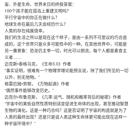
宙、外星生命、世界末日的终极答案：
100个孩子能在孤岛上重建文明吗？
平行宇宙中的你正在做什么？
地球生命在最后几天会经历什么？
人类的存在纯属侥幸。
我们的生活之所以是现在这个样子，是由一系列不可思议的巧合造
成的，这个世界只是众多可能性中的一种。在其他世界中，可能是
另一番景象：恐龙仍主宰一切，时光可以倒流，每个人都是素食主
义者……
迈克斯•泰格马克，《生命3.0》作者
“事实证明，很难有一个物理学理论能预言说，除了我们所见的一切
以外，别无他物。”
格雷厄姆•劳顿，《万物起源》作者
“偶然事件能够改变历史。”
迈克尔•布鲁克斯，《几率:运气、随机和概率背后的秘密》作者
“宇宙中的某些自然性质特别适宜促进生命体的出现，甚至推动智慧
生物的演化。这是一种巧合吗？这是否证明了宇宙的构造就是为了
人类的最终出现？还是只是说人类这种生命体更可能出现在这样一
种宇宙环境中？”