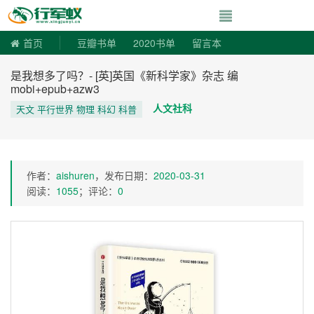
寻书令|走向自由
首页
豆瓣书单
2020书单
留言本
是我想多了吗？- [英]英国《新科学家》杂志 编
mobi+epub+azw3
人文社科
天文 平行世界 物理 科幻 科普
作者：
aishuren
，发布日期：
2020-03-31
阅读：
1055
；评论：
0