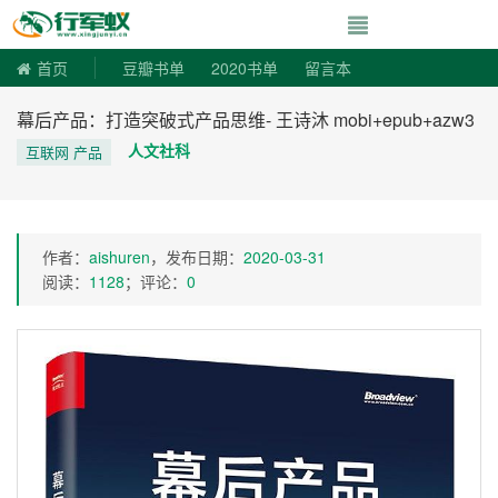
寻书令|走向自由
首页
豆瓣书单
2020书单
留言本
幕后产品：打造突破式产品思维- 王诗沐 mobi+epub+azw3
人文社科
互联网 产品
作者：
aishuren
，发布日期：
2020-03-31
阅读：
1128
；评论：
0