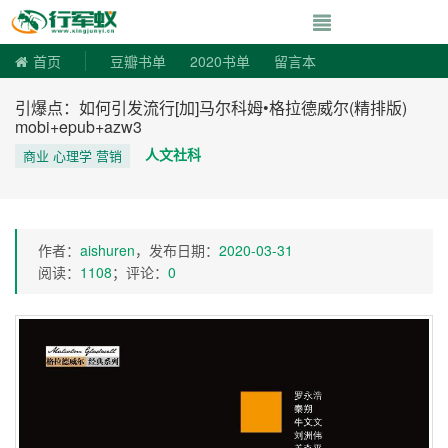
寻书令|走向自由
首页
豆瓣书单
2020书单
留言本
引爆点：如何引发流行[加]马尔科姆•格拉德威尔(精排版)
mobi+epub+azw3
人文社科
商业 心理学 营销
作者：
aishuren
，发布日期：
2020-03-31
阅读：
1108
；评论：
0