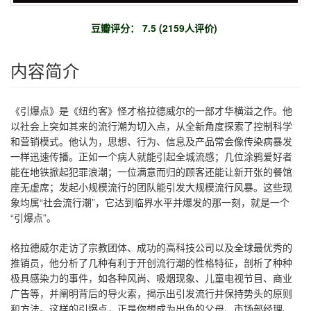
豆瓣评分： 7.5 (2159人评价)
内容简介
《引爆点》是《纽约客》怪才格拉德威尔的一部才华横溢之作。他
以社会上突如其来的流行潮为切入点，从全新角度探索了控制科学
和营销模式。他认为，思想、行为、信息及产品常会像传染病暴发
一样迅速传播。正如一个病人就能引起全城流感；几位涂鸦爱好者
能在地铁掀起犯罪浪潮；一位满意而归的顾客还能让新开张的餐馆
座无虚席；发起小规模流行的团队能引发大规模流行风暴。这些现
象均属“社会流行潮”，它达到临界水平并爆发的那一刻，就是一个
“引爆点”。
格拉德威尔走访了宗教团体、成功的高科技公司以及全球最优秀的
推销员，他分析了几种有利于开创流行潮的性格特征，剖析了种种
极具感染力的事件，如各种风尚、吸烟现象、儿童电视节目、商业
广告等，并阐明背后的导火索，揭示出引发流行并保持势头的原则
和方法。这样的引爆点，正是你想成为出色的父母、市场部经理、