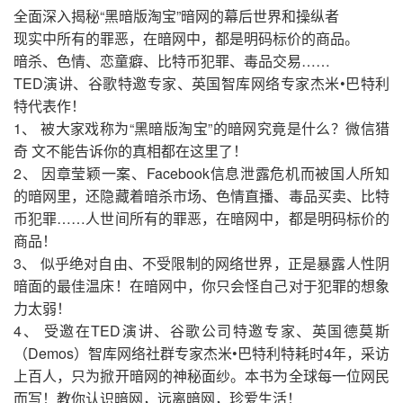
全面深入揭秘“黑暗版淘宝”暗网的幕后世界和操纵者
现实中所有的罪恶，在暗网中，都是明码标价的商品。
暗杀、色情、恋童癖、比特币犯罪、毒品交易……
TED演讲、谷歌特邀专家、英国智库网络专家杰米•巴特利
特代表作！
1、 被大家戏称为“黑暗版淘宝”的暗网究竟是什么？微信猎
奇 文不能告诉你的真相都在这里了！
2、 因章莹颖一案、Facebook信息泄露危机而被国人所知
的暗网里，还隐藏着暗杀市场、色情直播、毒品买卖、比特
币犯罪……人世间所有的罪恶，在暗网中，都是明码标价的
商品！
3、 似乎绝对自由、不受限制的网络世界，正是暴露人性阴
暗面的最佳温床！在暗网中，你只会怪自己对于犯罪的想象
力太弱！
4、 受邀在TED演讲、谷歌公司特邀专家、英国德莫斯
（Demos）智库网络社群专家杰米•巴特利特耗时4年，采访
上百人，只为掀开暗网的神秘面纱。本书为全球每一位网民
而写！教你认识暗网，远离暗网，珍爱生活！