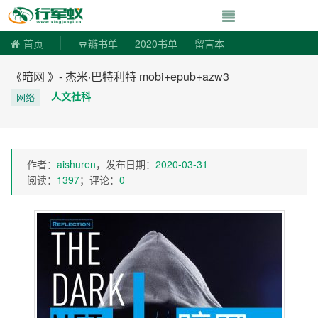
寻书令|走向自由
首页
豆瓣书单
2020书单
留言本
《暗网 》- 杰米·巴特利特 mobi+epub+azw3
人文社科
网络
作者：
aishuren
，发布日期：
2020-03-31
阅读：
1397
；评论：
0