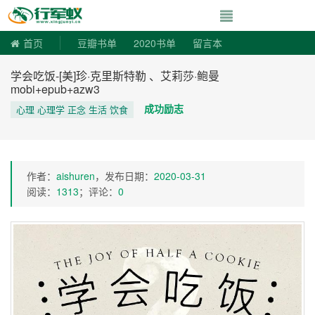
寻书令|走向自由
首页
豆瓣书单
2020书单
留言本
学会吃饭-[美]珍·克里斯特勒 、艾莉莎·鲍曼
mobi+epub+azw3
成功励志
心理 心理学 正念 生活 饮食
作者：
aishuren
，发布日期：
2020-03-31
阅读：
1313
；评论：
0